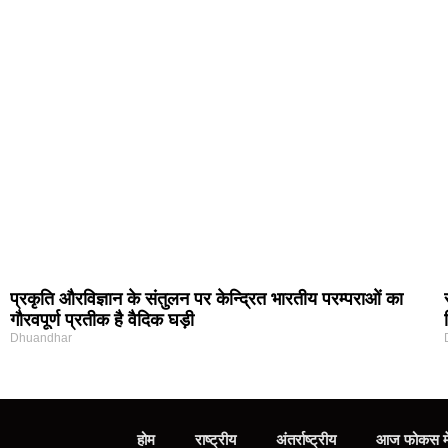
प्रकृति और‍विज्ञान के संतुलन पर केन्द्रित भारतीय परम्पराओं का
गौरवपूर्ण प्रतीक है वैदिक घड़ी
Dhuandhar
होम
राष्ट्रीय
अंतर्राष्ट्रीय
आज फोकस मे