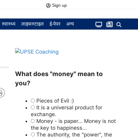
Sign up
स्वास्थ्य
लाइफस्टाइल
ई-पेपर
अन्य
What does "money" mean to
you?
Pieces of Evil :)
It is a universal product for
exchange.
Money - is paper... Money is not
the key to happiness...
The authority, the "power", the