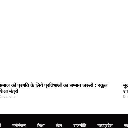
समाज की प्रगति के लिये प्रतिभाओं का सम्मान जरूरी : स्कूल
मु
शिक्षा मंत्री
शा
Dhuandhar
Dh
ं
मनोरंजन
शिक्षा
खेल
राजनीति
मध्‍यप्रदेश
स्व