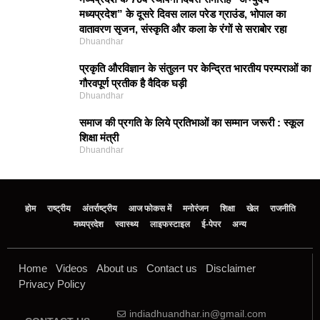
मध्यप्रदेश” के दूसरे दिवस लाल परेड ग्राउंड, भोपाल का
वातावरण सृजन, संस्कृति और कला के रंगों से सराबोर रहा
Dhuandhar
प्रकृति और‍विज्ञान के संतुलन पर केन्द्रित भारतीय परम्पराओं का
गौरवपूर्ण प्रतीक है वैदिक घड़ी
Dhuandhar
समाज की प्रगति के लिये प्रतिभाओं का सम्मान जरूरी : स्कूल
शिक्षा मंत्री
Dhuandhar
होम
राष्ट्रीय
अंतर्राष्ट्रीय
आज फोकस में
मनोरंजन
शिक्षा
खेल
राजनीति
मध्‍यप्रदेश
स्वास्थ्य
लाइफस्टाइल
ई-पेपर
अन्य
Home
Videos
About us
Contact us
Disclaimer
Privacy Policy
indiadhuandhar.in@gmail.com