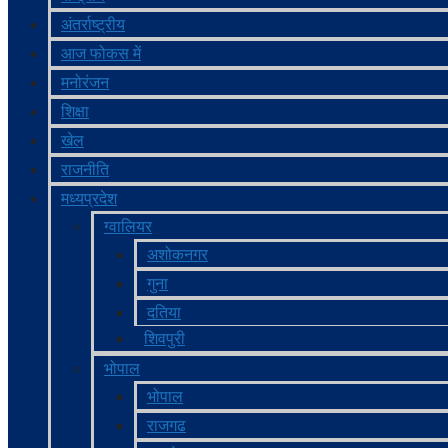
अंतर्राष्ट्रीय
आज फोकस में
मनोरंजन
शिक्षा
खेल
राजनीति
मध्‍यप्रदेश
ग्‍वालियर
अशोकनगर
गुना
दतिया
शिवपुरी
भोपाल
भोपाल
राजगढ