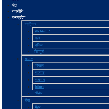
खेल
राजनीति
मध्‍यप्रदेश
ग्‍वालियर
अशोकनगर
गुना
दतिया
शिवपुरी
भोपाल
भोपाल
राजगढ
रायसेन
विदिशा
सीहोर
रीवा
मैहर