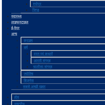
श्योपुर
भिण्‍ड
स्वास्थ्य
लाइफस्टाइल
ई-पेपर
अन्य
क्राइम
धर्म
व्रत एवं कथाऐं
आरती संग्रह
चालीसा संग्रह
ज्‍योतिष
बिज़नेस
सबसे अच्छी खबर
होम
राष्ट्रीय