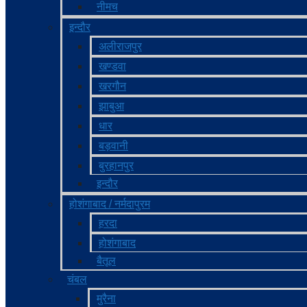
नीमच
इन्दौर
अलीराजपुर
खण्‍डवा
खरगौन
झाबुआ
धार
बड़वानी
बुरहानपुर
इन्दौर
होशंगाबाद / नर्मदापुरम
हरदा
होशंगाबाद
बैतूल
चंबल
मुरैना