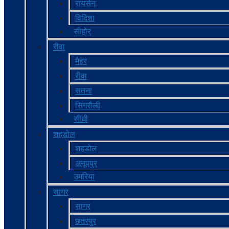
रायसेन
विदिशा
सीहोर
रीवा
मैहर
रीवा
सतना
सिंगरौली
सीधी
शहडोल
शहडोल
अनूपपुर
उमरिया
सागर
सागर
छतरपुर