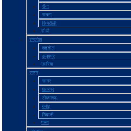
रीवा
सतना
सिंगरौली
सीधी
शहडोल
शहडोल
अनूपपुर
उमरिया
सागर
सागर
छतरपुर
टीकमगढ
दमोह
निवाड़ी
पन्ना