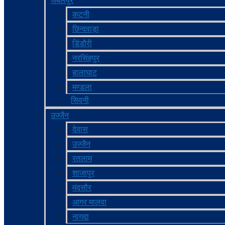
जबलपुर
कटनी
छिन्दवाड़ा
डिंडौरी
नरसिंहपुर
बालाघाट
मण्‍डला
सिवनी
उज्जैन
देवास
उज्जैन
रतलाम
शाजापुर
मंदसौर
आगर मालवा
नागदा