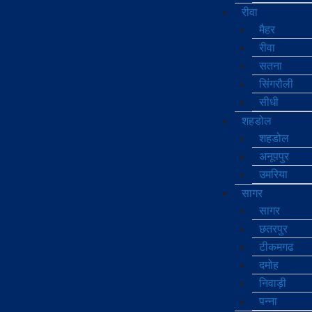
रीवा
मैहर
रीवा
सतना
सिंगरौली
सीधी
शहडोल
शहडोल
अनूपपुर
उमरिया
सागर
सागर
छतरपुर
टीकमगढ
दमोह
निवाड़ी
पन्ना