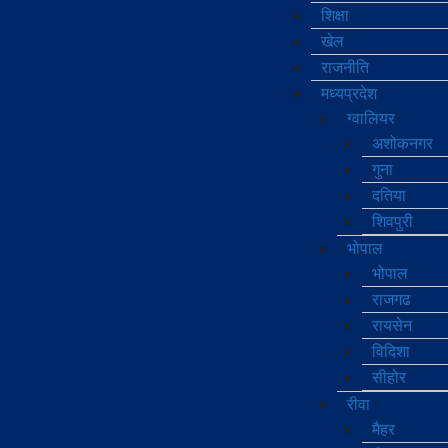
शिक्षा
खेल
राजनीति
मध्‍यप्रदेश
ग्‍वालियर
अशोकनगर
गुना
दतिया
शिवपुरी
भोपाल
भोपाल
राजगढ
रायसेन
विदिशा
सीहोर
रीवा
मैहर