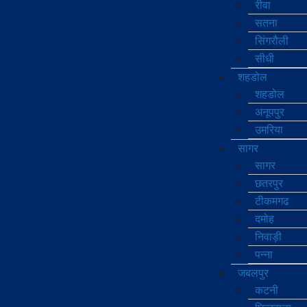
रीवा
सतना
सिंगरौली
सीधी
शहडोल
शहडोल
अनूपपुर
उमरिया
सागर
सागर
छतरपुर
टीकमगढ
दमोह
निवाड़ी
पन्ना
जबलपुर
कटनी