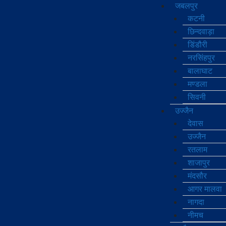
जबलपुर
कटनी
छिन्दवाड़ा
डिंडौरी
नरसिंहपुर
बालाघाट
मण्‍डला
सिवनी
उज्जैन
देवास
उज्जैन
रतलाम
शाजापुर
मंदसौर
आगर मालवा
नागदा
नीमच