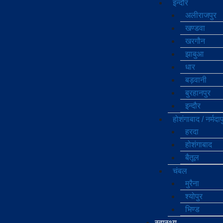
इन्दौर
अलीराजपुर
खण्‍डवा
खरगौन
झाबुआ
धार
बड़वानी
बुरहानपुर
इन्दौर
होशंगाबाद / नर्मदा
हरदा
होशंगाबाद
बैतूल
चंबल
मुरैना
श्योपुर
भिण्‍ड
स्वास्थ्य