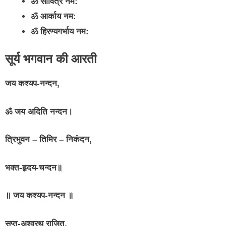
ॐ सावित्रे नम:
ॐ आर्काय नम:
ॐ हिरण्यगर्भाय नम:
सूर्य भगवान की आरती
जय कश्यप-नन्दन,
ॐ जय अदिति नन्दन।
त्रिभुवन – तिमिर – निकंदन,
भक्त-हृदय-चन्दन॥
॥ जय कश्यप-नन्दन ॥
सप्त-अश्वरथ राजित,