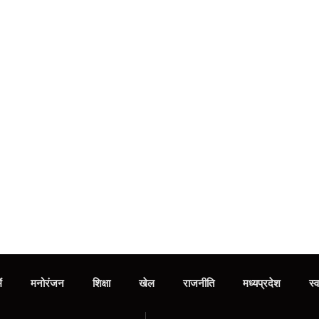
ं
मनोरंजन
शिक्षा
खेल
राजनीति
मध्‍यप्रदेश
स्व